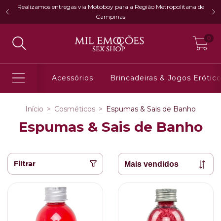
Realizamos entregas via Motoboy para a Região Metropolitana de
Campinas
0
Acessórios
Brincadeiras & Jogos Erótic
Início
>
Cosméticos
>
Espumas & Sais de Banho
Espumas & Sais de Banho
Filtrar