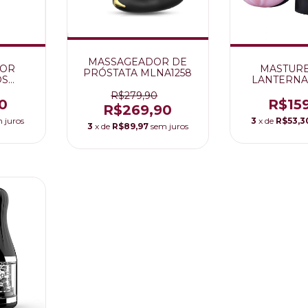
MASSAGEADOR DE
DOR
MASTUR
PRÓSTATA MLNA1258
OS
LANTERNA
9
102
R$279,90
0
R$15
R$269,90
 juros
3
x de
R$53,3
3
x de
R$89,97
sem juros