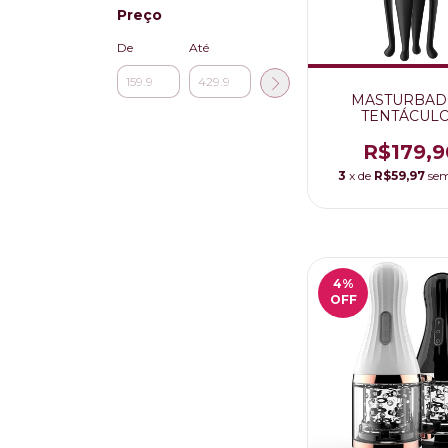
Preço
De
Até
MASTURBA
TENTÁCUL
MLAN508
R$179,9
3
x de
R$59,97
sem
4
%
OFF