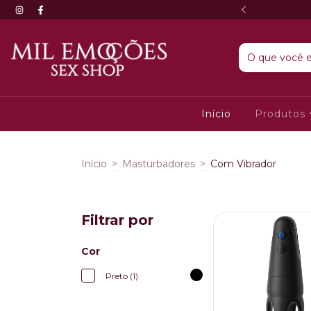
partir de R$120 (Estado de São Paulo)
Início
Produtos
Início
>
Masturbadores
>
Com Vibrador
Filtrar por
Cor
Preto (1)