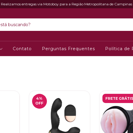
Realizamos entregas via Motoboy para a Região Metropolitana de Campinas
Contato
Perguntas Frequentes
Política de
4
%
FRETE GRÁTI
OFF