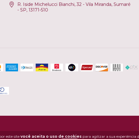
R. Iside Michelucci Bianchi, 32 - Vila Miranda, Sumaré
- SP, 13171-510
or este site
você aceita o uso de cookies
para agilizar a sua experiência