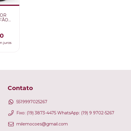
DOR
FÃO
VEL
90
m juros
Contato
5519997025267
Fixo: (19) 3873-4475 WhatsApp: (19) 9 9702-5267
milemocoes@gmail.com