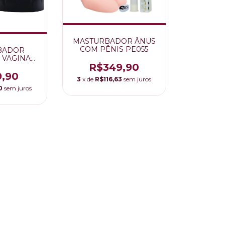
MASTURBADOR ÂNUS
COM PÊNIS PE055
BADOR
 VAGINA
R$349,90
1
9,90
3
x de
R$116,63
sem juros
0
sem juros