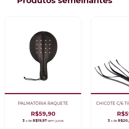
Produtos semelhantes
PALMATÓRIA RAQUETE
CHICOTE C/6 T
R$59,90
R$5
3
x de
R$19,97
sem juros
3
x de
R$20