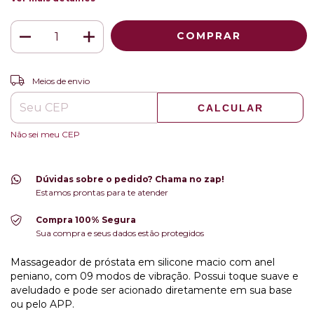
ALTERAR CEP
Entregas para o CEP:
Meios de envio
CALCULAR
Não sei meu CEP
Dúvidas sobre o pedido? Chama no zap!
Estamos prontas para te atender
Compra 100% Segura
Sua compra e seus dados estão protegidos
Massageador de próstata em silicone macio com anel
peniano, com 09 modos de vibração. Possui toque suave e
aveludado e pode ser acionado diretamente em sua base
ou pelo APP.