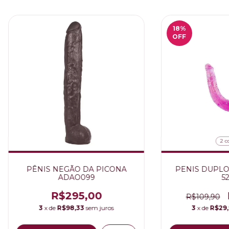
18
%
OFF
2 c
PÊNIS NEGÃO DA PICONA
PENIS DUPLO
ADAO099
52
R$295,00
R$109,90
3
x de
R$98,33
sem juros
3
x de
R$29