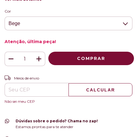
Cor
Atenção, última peça!
ALTERAR CEP
Entregas para o CEP:
Meios de envio
CALCULAR
Não sei meu CEP
Dúvidas sobre o pedido? Chama no zap!
Estamos prontas para te atender