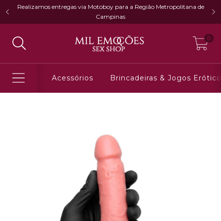
Realizamos entregas via Motoboy para a Região Metropolitana de
Campinas
0
Acessórios
Brincadeiras & Jogos Erótic