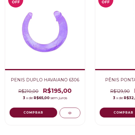
OFF
OFF
PENIS DUPLO HAVAIANO 6306
PÊNIS PONTA
R$195,00
R$210,00
R$129,90
3
x de
R$65,00
sem juros
3
x de
R$32
COMPRAR