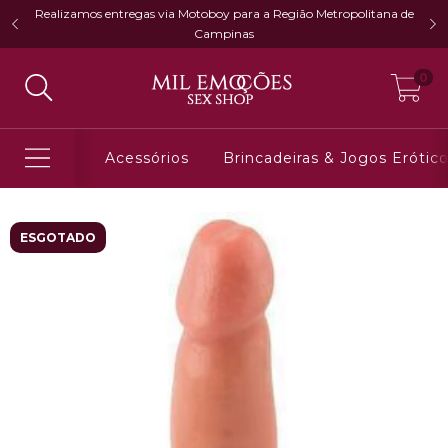
Realizamos entregas via Motoboy para a Região Metropolitana de
Campinas
0
Acessórios
Brincadeiras & Jogos Erótic
ESGOTADO