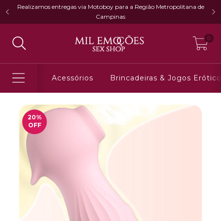
Realizamos entregas via Motoboy para a Região Metropolitana de
Campinas
0
Acessórios
Brincadeiras & Jogos Erótic
20
%
OFF