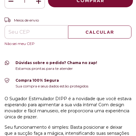
ALTERAR CEP
Entregas para o CEP:
Meios de envio
CALCULAR
Não sei meu CEP
Dúvidas sobre o pedido? Chama no zap!
Estamos prontas para te atender
Compra 100% Segura
Sua compra e seus dados estão protegidos
O Sugador Estimulador DIPP é a novidade que você estava
esperando para apimentar a sua vida íntima! Com design
inovador e fácil manuseio, ele proporciona uma experiência
única de prazer.
Seu funcionamento é simples: Basta posicionar e deixar
que a sucção faça a mágica, intensificando suas sensações