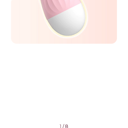
1
/
8