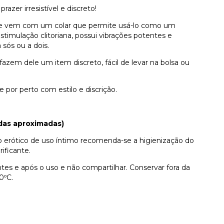
azer irresistível e discreto!
ele vem com um colar que permite usá-lo como um
timulação clitoriana, possui vibrações potentes e
 sós ou a dois.
em dele um item discreto, fácil de levar na bolsa ou
por perto com estilo e discrição.
as aproximadas)
o erótico de uso íntimo recomenda-se a higienização do
ificante.
es e após o uso e não compartilhar. Conservar fora da
0ºC.