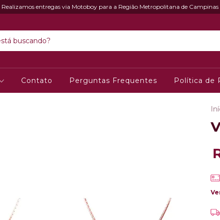
Realizamos entregas via Motoboy para a Região Metropolitana de Campinas
Contato
Perguntas Frequentes
Política de
Iní
V
Ve