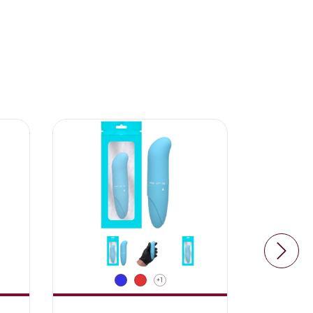
11
%
OFF
+1