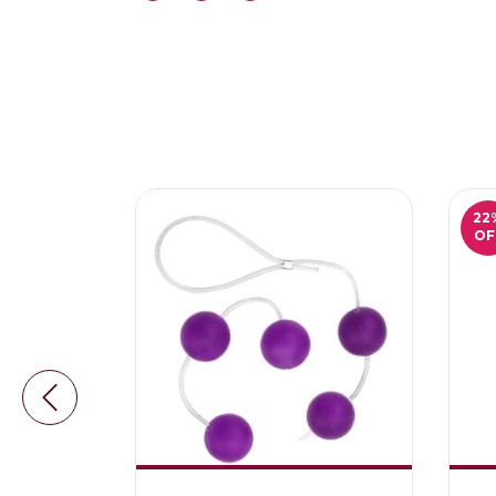
22
OF