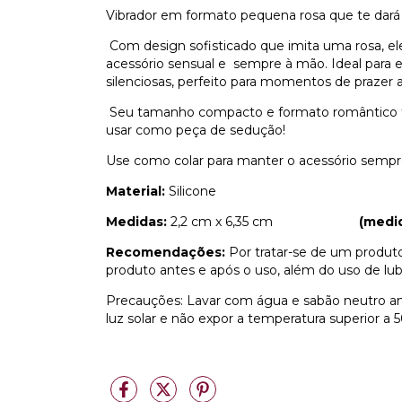
Vibrador em formato pequena rosa que te dará pr
Com design sofisticado que imita uma rosa, 
acessório sensual e sempre à mão. Ideal para es
silenciosas, perfeito para momentos de prazer a
Seu tamanho compacto e formato romântico faz
usar como peça de sedução!
Use como colar para manter o acessório sempre 
Material:
Silicone
Medidas:
2,2 cm x 6,35 cm
(medid
Recomendações:
Por tratar-se de um produt
produto antes e após o uso, além do uso de lubr
Precauções: Lavar com água e sabão neutro ant
luz solar e não expor a temperatura superior a 5