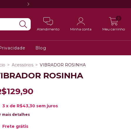
Frete Grátis em compras a partir de 
0
Atendimento
Minha conta
Meu carrinho
 Privacidade
Blog
cio
>
Acessórios
>
VIBRADOR ROSINHA
IBRADOR ROSINHA
R$129,90
3
x de
R$43,30
sem juros
r mais detalhes
Frete grátis