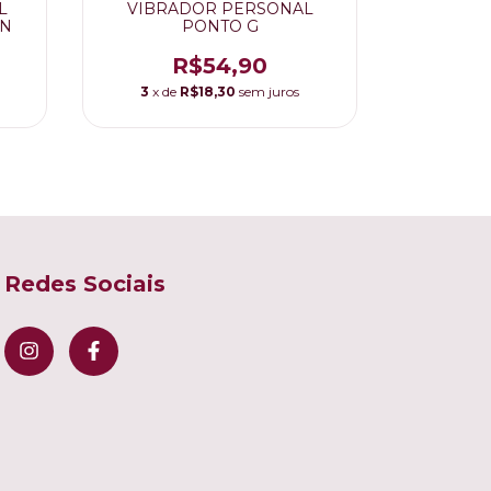
L
VIBRADOR PERSONAL
CAPA DE
UN
PONTO G
R$54,90
R$45,
3
x de
R$18,30
sem juros
3
x de
Redes Sociais