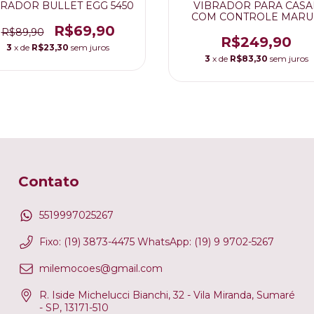
BRADOR BULLET EGG 5450
VIBRADOR PARA CASA
COM CONTROLE MAR
R$69,90
R$89,90
R$249,90
3
x de
R$23,30
sem juros
3
x de
R$83,30
sem juros
Contato
5519997025267
Fixo: (19) 3873-4475 WhatsApp: (19) 9 9702-5267
milemocoes@gmail.com
R. Iside Michelucci Bianchi, 32 - Vila Miranda, Sumaré
- SP, 13171-510