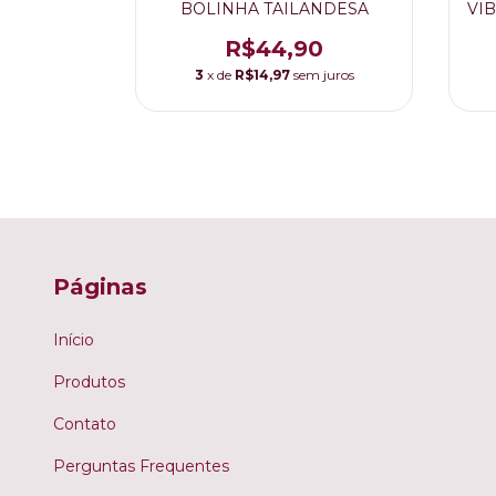
SILICONE
BOLINHA TAILANDESA
VI
R$44,90
9,90
3
x de
R$14,97
sem juros
m juros
Páginas
Início
Produtos
Contato
Perguntas Frequentes